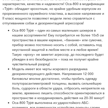
характеристик, качества и надежности! Оса-800 в модификации
«Type» обладает крохотным, но крайне удобным корпусом из
прорезиненного оружейного пластика, а высокое напряжение и
II класс мощности позволяют модели легко справляться с
отпугиванием собак и дезориентацией агрессоров!
Оса-800 Type – один из самых маленьких шокеров в
нашем ассортименте! Ему потребуется не более 10х5 см
пространства в вашем кармане, «бананке» или сумочке,
прибор можно постоянно носить с собой, оставаясь под
неустанной защитой в любом месте и в любое время!
Такую «кроху» не заметит агрессор, до последнего будет
убежден в его безобидности – пока не получит крайне
чувствительный разряд!
Модель имеет все черты искрового разрядника
дезориентирующего действия. Напряжения 12 000
Киловольт вполне достаточно, чтобы пробить одежду
полуторасантиметровой толщины, вызвать сильнейшую
боль, судороги в области удара, отбросить неприятеля на
землю, временно лишить способности ориентироваться в
пространстве и координировать действия на 20-30 минут!
Оса-800 Type выполнена из ударостойкого АБС-
полимера, все поверхности устройства покрыты слоем